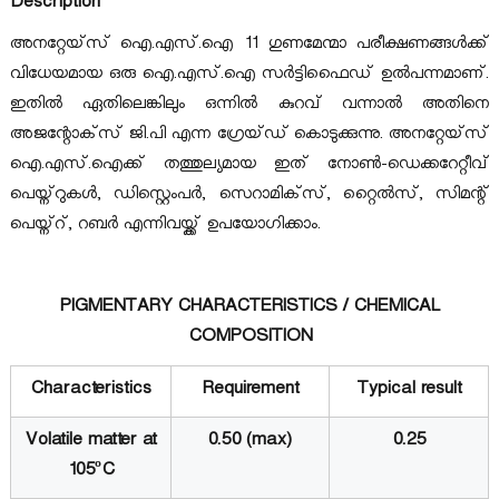
Description
അനറ്റേയ്‌സ് ഐ.എസ്.ഐ 11 ഗുണമേന്മാ പരീക്ഷണങ്ങള്‍ക്ക്
വിധേയമായ ഒരു ഐ.എസ്.ഐ സര്‍ട്ടിഫൈഡ് ഉല്‍പന്നമാണ്.
ഇതില്‍ ഏതിലെങ്കിലും ഒന്നില്‍ കുറവ് വന്നാല്‍ അതിനെ
അജന്റോക്‌സ് ജി.പി എന്ന ഗ്രേയ്ഡ് കൊടുക്കുന്നു. അനറ്റേയ്‌സ്
ഐ.എസ്.ഐക്ക് തത്തുല്യമായ ഇത് നോണ്‍-ഡെക്കറേറ്റീവ്
പെയ്ന്റുകള്‍, ഡിസ്റ്റെംപര്‍, സെറാമിക്‌സ്, റ്റൈല്‍സ്, സിമന്റ്
പെയ്ന്റ്, റബര്‍ എന്നിവയ്ക്ക് ഉപയോഗിക്കാം.
PIGMENTARY CHARACTERISTICS / CHEMICAL
COMPOSITION
Characteristics
Requirement
Typical result
Volatile matter at
0.50 (max)
0.25
105ºC