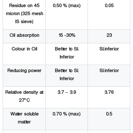
Residue on 45
0.50 % (max)
0.05
micron (325 mesh
IS sieve)
Oil absorption
15 -30%
23
Colour in Oil
Better to Sl.
Sl.inferior
Inferior
Reducing power
Better to Sl.
Sl.inferior
Inferior
Relative density at
3.7 – 3.9
3.76
27ºC
Water soluble
0.70 % (max)
0.5
matter