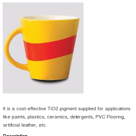
m
P
r
o
d
u
c
t
s
L
t
d
(
T
T
It is a cost-effective TiO2 pigment supplied for applications
P
L
like paints, plastics, ceramics, detergents, PVC Flooring,
)
artificial leather, etc.