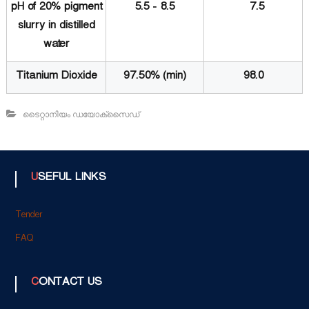
pH of 20% pigment
5.5 - 8.5
7.5
slurry in distilled
water
Titanium Dioxide
97.50% (min)
98.0
ടൈറ്റാനിയം ഡയോക്‌സൈഡ്‌
USEFUL LINKS
Tender
FAQ
CONTACT US