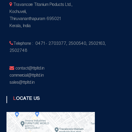
Travancore Titanium Products Ltd.,
Kochuveli,
Thiruvananthapuram 695021
Kerala, India
Telephone : 0471 - 2703377, 2500540, 2502163,
2502748
contact@ttpltd.in
commercial@ttpltd.in
sales@ttpltd.in
LOCATE US