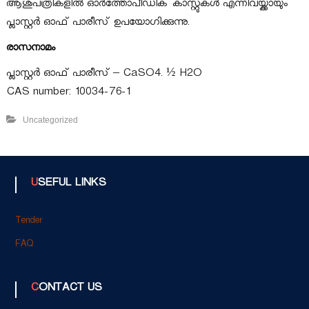
ആശുപത്രികളിൽ ഓർത്തോപീഡിക് കാസ്റ്റുകൾ എന്നിവയ്ക്കായും
പ്ലാസ്റ്റർ ഓഫ് പാരീസ് ഉപയോഗിക്കുന്നു.
രാസനാമം
പ്ലാസ്റ്റർ ഓഫ് പാരീസ് – CaSO4. ½ H2O
CAS number: 10034-76-1
Uncategorized
USEFUL LINKS
Tender
FAQ
CONTACT US