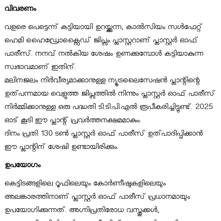
m
വിവരണം
P
r
വളരെ പെട്ടെന്ന് കട്ടിയായി ഉറയ്ക്കുന്ന, കാൽസിയം സൾഫേറ്റ്
o
ഹെമി ഹൈഡ്രോക്സൈഡ് ജിപ്സം പ്ലാസ്റ്ററാണ് പ്ലാസ്റ്റർ ഓഫ്
d
പാരീസ്. നനവ് നൽകിയ ശേഷം ഉണക്കുമ്പോൾ കട്ടിയാകുന്ന
u
സ്വഭാവമാണ് ഇതിന്.
c
മലിനജലം നിർവീര്യമാക്കാനുള്ള ന്യൂട്രലൈസേഷൻ പ്ലാന്റിന്റെ
t
ഉത്പന്നമായ വെളുത്ത ജിപ്സത്തിൽ നിന്നും പ്ലാസ്റ്റർ ഓഫ് പാരീസ്
s
L
നിർമ്മിക്കാനുള്ള ഒരു പദ്ധതി ടി.ടി.പി.എൽ രൂപീകരിച്ചിട്ടുണ്ട്. 2025
t
ഓട് കൂടി ഈ പ്ലാന്റ് പ്രവർത്തനക്ഷമമാകും.
d
ദിനം പ്രതി 130 ടൺ പ്ലാസ്റ്റർ ഓഫ് പാരീസ് ഉത്പാദിപ്പിക്കാൻ
(
ഈ പ്ലാന്റിന് ശേഷി ഉണ്ടായിരിക്കും.
T
ഉപയോഗം
T
P
കെട്ടിടങ്ങളിലെ റൂഫിലെയും കോർണീഷുകളിലെയും
L
അലങ്കാരത്തിനാണ് പ്ലാസ്റ്റർ ഓഫ് പാരീസ് പ്രധാനമായും
)
ഉപയോഗിക്കുന്നത്. അഗ്നിപ്രതിരോധ വസ്തുക്കൾ,