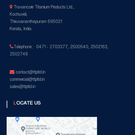
Travancore Titanium Products Ltd.,
Kochuveli,
Thiruvananthapuram 695021
Kerala, India
Telephone : 0471 - 2703377, 2500540, 2502163,
2502748
contact@ttpltd.in
commercial@ttpltd.in
sales@ttpltd.in
LOCATE US